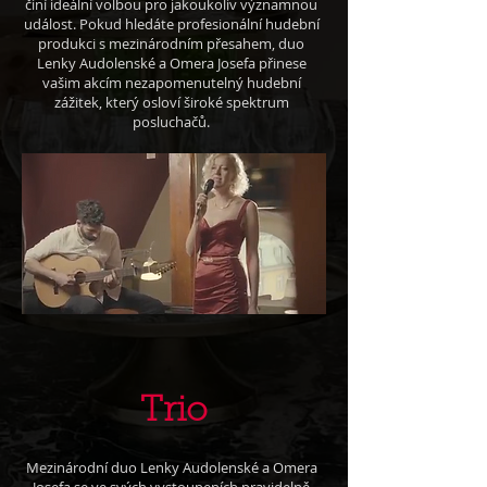
činí ideální volbou pro jakoukoliv významnou
událost. Pokud hledáte profesionální hudební
produkci s mezinárodním přesahem, duo
Lenky Audolenské a Omera Josefa přinese
vašim akcím nezapomenutelný hudební
zážitek, který osloví široké spektrum
posluchačů.
Trio
Mezinárodní duo Lenky Audolenské a Omera