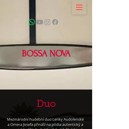
BOSSA NOVA
Duo
Mezinárodní hudební duo Lenky Audolenské
a Omera Josefa přináší na pódia autentický a