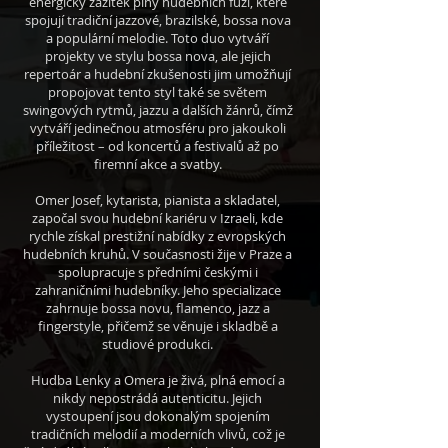
energický zážitek plný hudebních fúzí, které
spojují tradiční jazzové, brazilské, bossa nova
a populární melodie. Toto duo vytváří
projekty ve stylu bossa nova, ale jejich
repertoár a hudební zkušenosti jim umožňují
propojovat tento styl také se světem
swingových rytmů, jazzu a dalších žánrů, čímž
vytváří jedinečnou atmosféru pro jakoukoli
příležitost – od koncertů a festivalů až po
firemní akce a svatby.
Omer Josef, kytarista, pianista a skladatel,
započal svou hudební kariéru v Izraeli, kde
rychle získal prestižní nabídky z evropských
hudebních kruhů. V současnosti žije v Praze a
spolupracuje s předními českými i
zahraničními hudebníky. Jeho specializace
zahrnuje bossa novu, flamenco, jazz a
fingerstyle, přičemž se věnuje i skladbě a
studiové produkci.
Hudba Lenky a Omera je živá, plná emocí a
nikdy nepostrádá autenticitu. Jejich
vystoupení jsou dokonalým spojením
tradičních melodií a moderních vlivů, což je