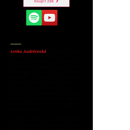
koupit zde
Bio
Lenka Audolenská
je zpěvačka, jejíž
působení se nezaměřuje pouze na
českou hudební scénu, v zahraničí ji
mělo možnost slyšet publikum nejen
Evropských zemí, ale v rámci
koncertů a turné i publikum
americké, mexické, ruské i čínské.
Pro svou všestrannost a velký
hlasový i oborový rozsah dokáže
ohromit posluchače jazzu, popu i
klasické hudby.
Již během studia na Konzervatoři
České Budějovice zahájila svou
kariéru v Praze na muzikálové scéně