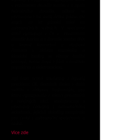
v Hudebním divadle Karlín a v opeře
Národního divadla, odkud se
přesunula i na další česká pódia. Od
svých 20 let působí také na
zahraničních scénách. V současné
době vystupuje v ČR v Hudebním
divadle Karlín a v Divadle Studia DVA
a kromě koncertní a studiové
činnosti v oblasti muzikálu a
klasické hudby se věnuje hudbě
jazzové, bossa nova i fúzi s hudbou
populární a elektronickou.
Její hlas ocenil současný i bývalý
prezident ČR, Dominik Duka i další
světští i církevní hodnostáři, pro
které vystupovala v rámci privátních
i veřejných akcí, spolupracuje s
předními českými i zahraničními
skladateli, jejichž skladby nazpívala
pro české i zahraniční společnosti a
rádia.
Více zde