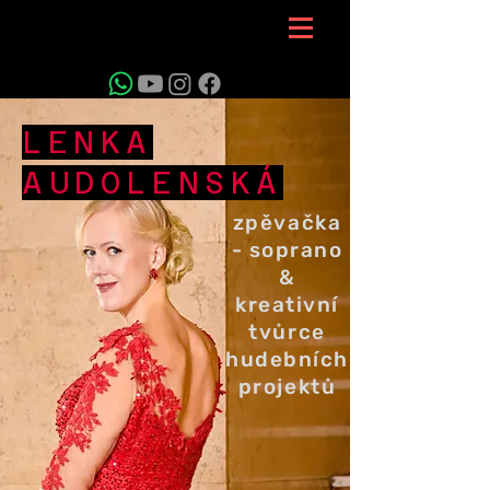
LENKA
AUDOLENSKÁ
zpěvačka
- soprano
&
kreativní
tvůrce
hudebních
projektů