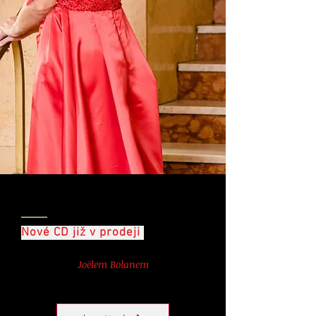
Novinky
Nové CD již v prodeji
Ve spolupráci s francouzským
skladatelem
Joëlem Bolanem
vychází
nové CD s hudbou komponovanou přímo
pro sopranistku Lenku Audolenskou.