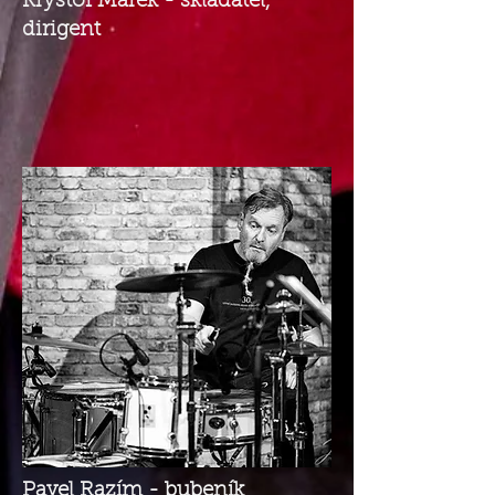
Kryštof Marek - skladatel,
dirigent
Pavel Razím - bubeník