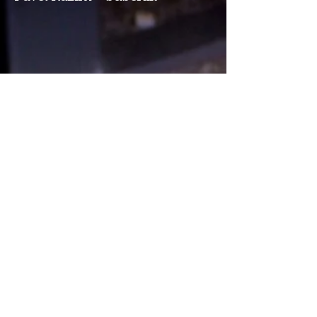
Sára Bukovská - klavíristka,